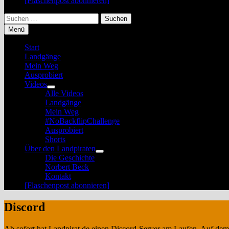
[Flaschenpost abonnieren]
Suchen
nach:
Menü
Start
Landgänge
Mein Weg
Ausprobiert
Videos
Untermenü
Alle Videos
anzeigen
Landgänge
Mein Weg
#NoBackflipChallenge
Ausprobiert
Shorts
Über den Landpiraten
Untermenü
Die Geschichte
anzeigen
Norbert Beck
Kontakt
[Flaschenpost abonnieren]
Discord
Ab sofort hat Landpirat.de einen Discord-Server am Laufen. Auf de