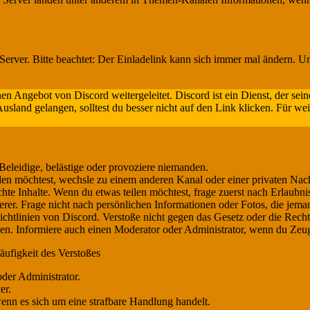
erver. Bitte beachtet: Der Einladelink kann sich immer mal ändern. U
nen Angebot von Discord weitergeleitet. Discord ist ein Dienst, der s
sland gelangen, solltest du besser nicht auf den Link klicken. Für we
Beleidige, belästige oder provoziere niemanden.
n möchtest, wechsle zu einem anderen Kanal oder einer privaten Nach
e Inhalte. Wenn du etwas teilen möchtest, frage zuerst nach Erlaubni
rer. Frage nicht nach persönlichen Informationen oder Fotos, die jeman
tlinien von Discord. Verstoße nicht gegen das Gesetz oder die Recht
ßen. Informiere auch einen Moderator oder Administrator, wenn du Zeug
ufigkeit des Verstoßes
er Administrator.
er.
nn es sich um eine strafbare Handlung handelt.