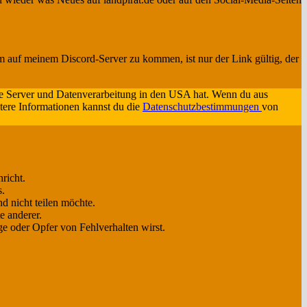
m auf meinem Discord-Server zu kommen, ist nur der Link gültig, der
eine Server und Datenverarbeitung in den USA hat. Wenn du aus
itere Informationen kannst du die
Datenschutzbestimmungen
von
richt.
s.
d nicht teilen möchte.
e anderer.
e oder Opfer von Fehlverhalten wirst.