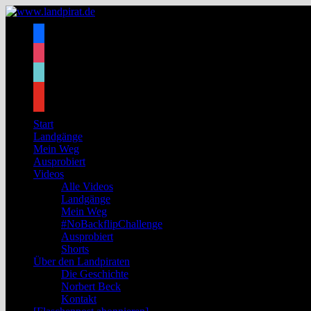
Zum
Inhalt
facebook
springen
instagram
tiktok
youtube
Start
Landgänge
Mein Weg
Ausprobiert
Videos
Alle Videos
Landgänge
Mein Weg
#NoBackflipChallenge
Ausprobiert
Shorts
Über den Landpiraten
Die Geschichte
Norbert Beck
Kontakt