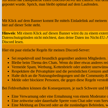
gepostet wurde. Sprich, man bleibt optimal auf dem Laufenden.
Mit Klick auf dem Banner kommt Ihr mittels Einladelink auf meinem S
hier auf dieser Seite steht.
Hinweis
: Mit einem Klick auf diesen Banner wirst du zu einem exter
Datenschutzgründen nicht möchtest, dass deine Daten ins Nicht-EU-Au
Discord lesen.
Hier ein paar einfache Regeln für meinen Discord-Server:
Sei respektvoll und freundlich gegenüber anderen Mitgliedern. 
Bleibe beim Thema des Chats. Wenn du über etwas anderes rede
Vermeide Spam, Werbung, Kettenbriefe oder andere unerwünscht
Respektiere die Privatsphäre und die persönlichen Grenzen ande
Halte dich an die Nutzungsbedingungen und die Community-Rich
Melde oder blockiere Personen, die gegen diese Regeln versto
Bei Fehlverhalten können die Konsequenzen, je nach Schwere und Hä
Eine Verwarnung oder eine Ermahnung von einem Moderator od
Eine zeitweise oder dauerhafte Sperre vom Chat oder vom Serv
Eine Meldung an Discord oder an die zuständigen Behörden, we