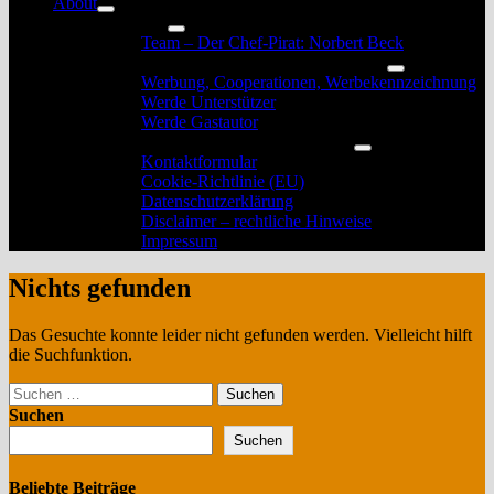
About
Untermenü
Das Team
anzeigen
Untermenü
Team – Der Chef-Pirat: Norbert Beck
anzeigen
Werbung, Unterstützung und Gastautoren
Untermenü
Werbung, Cooperationen, Werbekennzeichnung
anzeigen
Werde Unterstützer
Werde Gastautor
Kontakt, Rechtliches und Impressum
Untermenü
Kontaktformular
anzeigen
Cookie-Richtlinie (EU)
Datenschutzerklärung
Disclaimer – rechtliche Hinweise
Impressum
Nichts gefunden
Das Gesuchte konnte leider nicht gefunden werden. Vielleicht hilft
die Suchfunktion.
Suchen
nach:
Suchen
Suchen
Beliebte Beiträge