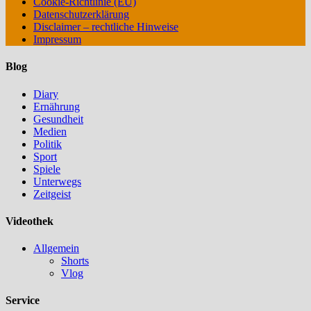
Cookie-Richtlinie (EU)
Datenschutzerklärung
Disclaimer – rechtliche Hinweise
Impressum
Blog
Diary
Ernährung
Gesundheit
Medien
Politik
Sport
Spiele
Unterwegs
Zeitgeist
Videothek
Allgemein
Shorts
Vlog
Service