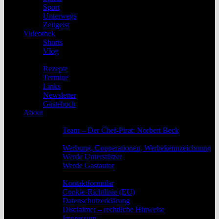
Sport
Unterwegs
Zeitgeist
Videothek
Shorts
Vlog
Service
Rezepte
Termine
Links
Newsletter
Gästebuch
About
Das Team
Team – Der Chef-Pirat: Norbert Beck
Werbung, Unterstützung und Gastautoren
Werbung, Cooperationen, Werbekennzeichnung
Werde Unterstützer
Werde Gastautor
Kontakt, Rechtliches und Impressum
Kontaktformular
Cookie-Richtlinie (EU)
Datenschutzerklärung
Disclaimer – rechtliche Hinweise
Impressum