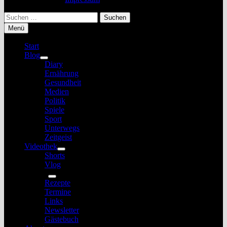
Suchen
nach:
Menü
Start
Blog
Untermenü
Diary
anzeigen
Ernährung
Gesundheit
Medien
Politik
Spiele
Sport
Unterwegs
Zeitgeist
Videothek
Untermenü
Shorts
anzeigen
Vlog
Service
Untermenü
Rezepte
anzeigen
Termine
Links
Newsletter
Gästebuch