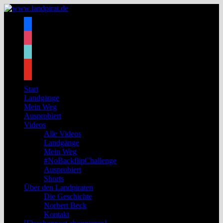
Zum
Inhalt
facebook
springen
instagram
tiktok
youtube
Start
Landgänge
Mein Weg
Ausprobiert
Videos
Alle Videos
Landgänge
Mein Weg
#NoBackflipChallenge
Ausprobiert
Shorts
Über den Landpiraten
Die Geschichte
Norbert Beck
Kontakt