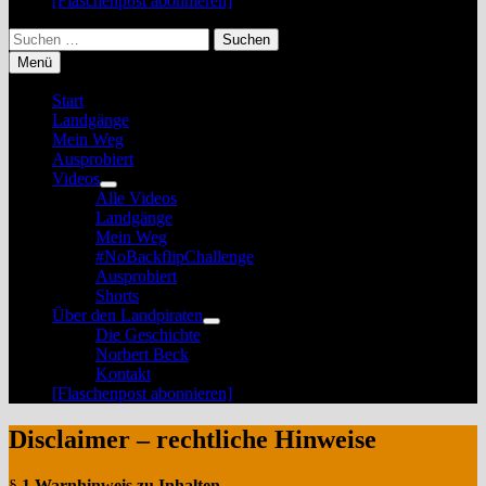
[Flaschenpost abonnieren]
Suchen
nach:
Menü
Start
Landgänge
Mein Weg
Ausprobiert
Videos
Untermenü
Alle Videos
anzeigen
Landgänge
Mein Weg
#NoBackflipChallenge
Ausprobiert
Shorts
Über den Landpiraten
Untermenü
Die Geschichte
anzeigen
Norbert Beck
Kontakt
[Flaschenpost abonnieren]
Disclaimer – rechtliche Hinweise
§
1 Warnhinweis zu Inhalten