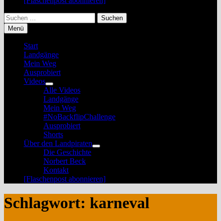
[Flaschenpost abonnieren]
Suchen
nach:
Menü
Start
Landgänge
Mein Weg
Ausprobiert
Videos
Untermenü
Alle Videos
anzeigen
Landgänge
Mein Weg
#NoBackflipChallenge
Ausprobiert
Shorts
Über den Landpiraten
Untermenü
Die Geschichte
anzeigen
Norbert Beck
Kontakt
[Flaschenpost abonnieren]
Schlagwort:
karneval