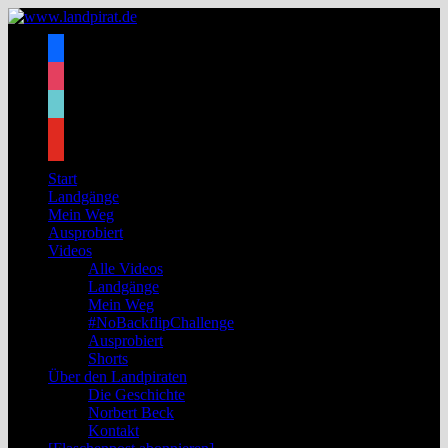
Zum
Inhalt
facebook
springen
instagram
tiktok
youtube
Start
Landgänge
Mein Weg
Ausprobiert
Videos
Alle Videos
Landgänge
Mein Weg
#NoBackflipChallenge
Ausprobiert
Shorts
Über den Landpiraten
Die Geschichte
Norbert Beck
Kontakt