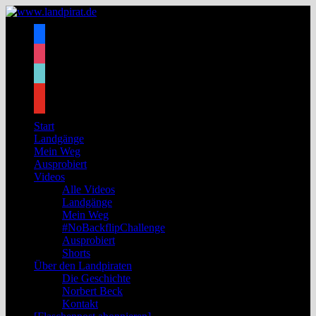
Zum
Inhalt
facebook
springen
instagram
tiktok
youtube
Start
Landgänge
Mein Weg
Ausprobiert
Videos
Alle Videos
Landgänge
Mein Weg
#NoBackflipChallenge
Ausprobiert
Shorts
Über den Landpiraten
Die Geschichte
Norbert Beck
Kontakt