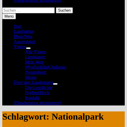
[Flaschenpost abonnieren]
Suchen
nach:
Menü
Start
Landgänge
Mein Weg
Ausprobiert
Videos
Untermenü
Alle Videos
anzeigen
Landgänge
Mein Weg
#NoBackflipChallenge
Ausprobiert
Shorts
Über den Landpiraten
Untermenü
Die Geschichte
anzeigen
Norbert Beck
Kontakt
[Flaschenpost abonnieren]
Schlagwort:
Nationalpark