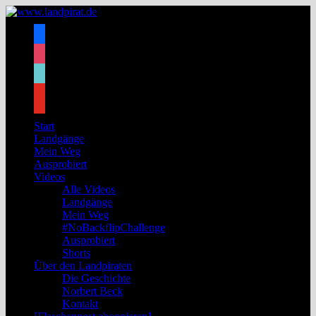
Zum
Inhalt
facebook
springen
instagram
tiktok
youtube
Start
Landgänge
Mein Weg
Ausprobiert
Videos
Alle Videos
Landgänge
Mein Weg
#NoBackflipChallenge
Ausprobiert
Shorts
Über den Landpiraten
Die Geschichte
Norbert Beck
Kontakt