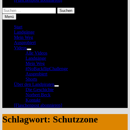
[Flaschenpost abonnieren]
Suchen
nach:
Menü
Start
Landgänge
Mein Weg
Ausprobiert
Videos
Untermenü
Alle Videos
anzeigen
Landgänge
Mein Weg
#NoBackflipChallenge
Ausprobiert
Shorts
Über den Landpiraten
Untermenü
Die Geschichte
anzeigen
Norbert Beck
Kontakt
[Flaschenpost abonnieren]
Schlagwort:
Schutzzone