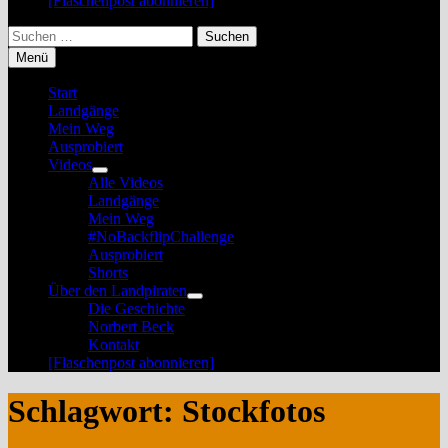
[Flaschenpost abonnieren]
Suchen
nach:
Menü
Start
Landgänge
Mein Weg
Ausprobiert
Videos
Untermenü
Alle Videos
anzeigen
Landgänge
Mein Weg
#NoBackflipChallenge
Ausprobiert
Shorts
Über den Landpiraten
Untermenü
Die Geschichte
anzeigen
Norbert Beck
Kontakt
[Flaschenpost abonnieren]
Schlagwort:
Stockfotos