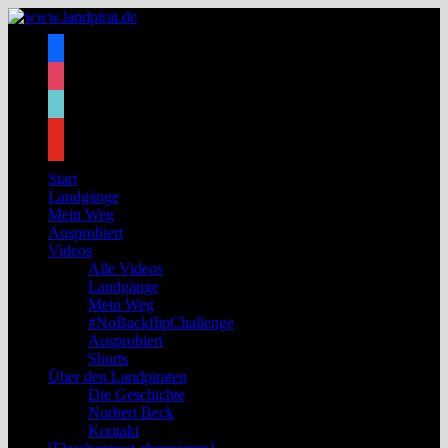
Zum
Inhalt
facebook
springen
instagram
tiktok
youtube
Start
Landgänge
Mein Weg
Ausprobiert
Videos
Alle Videos
Landgänge
Mein Weg
#NoBackflipChallenge
Ausprobiert
Shorts
Über den Landpiraten
Die Geschichte
Norbert Beck
Kontakt