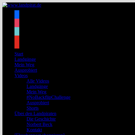
Zum
Inhalt
facebook
springen
instagram
tiktok
youtube
Start
Landgänge
Mein Weg
Ausprobiert
Videos
Alle Videos
Landgänge
Mein Weg
#NoBackflipChallenge
Ausprobiert
Shorts
Über den Landpiraten
Die Geschichte
Norbert Beck
Kontakt