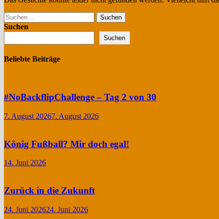
Suchen
nach:
Suchen
Suchen
Beliebte Beiträge
#NoBackflipChallenge – Tag 2 von 30
7. August 2026
7. August 2026
König Fußball? Mir doch egal!
14. Juni 2026
Zurück in die Zukunft
24. Juni 2026
24. Juni 2026