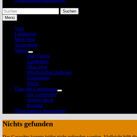
[Flaschenpost abonnieren]
Suchen
nach:
Menü
Start
Landgänge
Mein Weg
Ausprobiert
Videos
Untermenü
Alle Videos
anzeigen
Landgänge
Mein Weg
#NoBackflipChallenge
Ausprobiert
Shorts
Über den Landpiraten
Untermenü
Die Geschichte
anzeigen
Norbert Beck
Kontakt
[Flaschenpost abonnieren]
Nichts gefunden
Das Gesuchte konnte leider nicht gefunden werden. Vielleicht hilft d