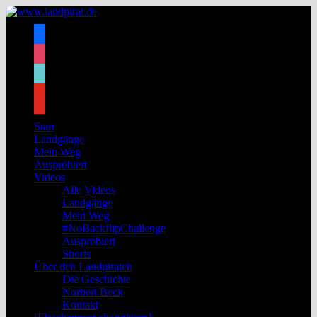
Zum
Inhalt
facebook
springen
instagram
tiktok
youtube
Start
Landgänge
Mein Weg
Ausprobiert
Videos
Alle Videos
Landgänge
Mein Weg
#NoBackflipChallenge
Ausprobiert
Shorts
Über den Landpiraten
Die Geschichte
Norbert Beck
Kontakt