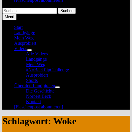
[Flaschenpost abonnieren]
Suchen
nach:
Menü
Start
Landgänge
Mein Weg
Ausprobiert
Videos
Untermenü
Alle Videos
anzeigen
Landgänge
Mein Weg
#NoBackflipChallenge
Ausprobiert
Shorts
Über den Landpiraten
Untermenü
Die Geschichte
anzeigen
Norbert Beck
Kontakt
[Flaschenpost abonnieren]
Schlagwort:
Woke