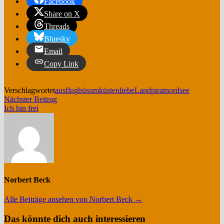
Facebook
Share on X
Threads
Bluesky
Email
Copy Link
Verschlagwortet
ausflug
büsum
küstenliebe
Landpirat
nordsee
Beitragsnavigation
Nächster
Nächster Beitrag
Beitrag:
Ich bin frei
Norbert Beck
Alle Beiträge ansehen von Norbert Beck →
Das könnte dich auch interessieren