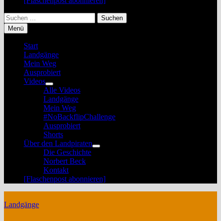
[Flaschenpost abonnieren]
Suchen
nach:
Menü
Start
Landgänge
Mein Weg
Ausprobiert
Videos
Untermenü
Alle Videos
anzeigen
Landgänge
Mein Weg
#NoBackflipChallenge
Ausprobiert
Shorts
Über den Landpiraten
Untermenü
Die Geschichte
anzeigen
Norbert Beck
Kontakt
[Flaschenpost abonnieren]
Landgänge