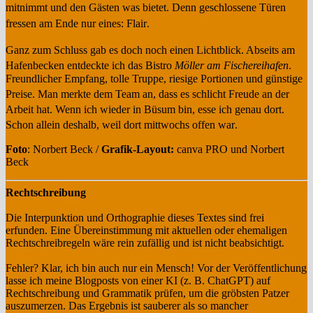
mitnimmt und den Gästen was bietet
. Denn geschlossene Türen
fressen am Ende nur eines: Flair
.
Ganz zum Schluss gab es doch noch einen Lichtblick
. Abseits am
Hafenbecken entdeckte ich das Bistro
Möller am Fischereihafen
.
Freundlicher Empfang, tolle Truppe, riesige Portionen und günstige
Preise
. Man merkte dem Team an, dass es schlicht Freude an der
Arbeit hat
. Wenn ich wieder in Büsum bin, esse ich genau dort
.
Schon allein deshalb, weil dort mittwochs offen war
.
Foto
: Norbert Beck /
Grafik-Layout:
canva PRO und Norbert
Beck
Rechtschreibung
Die Interpunktion und Orthographie dieses Textes sind frei
erfunden. Eine Übereinstimmung mit aktuellen oder ehemaligen
Rechtschreibregeln wäre rein zufällig und ist nicht beabsichtigt.
Fehler? Klar, ich bin auch nur ein Mensch! Vor der Veröffentlichung
lasse ich meine Blogposts von einer KI (z. B. ChatGPT) auf
Rechtschreibung und Grammatik prüfen, um die gröbsten Patzer
auszumerzen. Das Ergebnis ist sauberer als so mancher