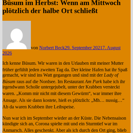
Büsum im Herbst: Wenn am Mittwoch
plötzlich der halbe Ort schließt
von
Norbert Beck
29. September 2021
7. August
2026
Ich kenne Büsum. Wir waren in den Urlauben mit meiner Mutter
früher gefühlt jeden zweiten Tag da
. Der kleine Hafen hat ihr Spaß
gemacht, wir sind ins Watt gegangen und sind mit der
Lady of
Büsum
raus auf die Nordsee
. Im Restaurant
Am Park
habe ich ihr
irgendwann Scholle untergejubelt, unter der Krabben versteckt
waren
. „Komm mir nicht mit diesem Gewürm“, war immer ihre
Ansage
. Als sie dann kostete, hieß es plötzlich: „Mh… nussig…“
Ab da waren Krabben ihre Leibspeise
.
Nun war ich im September wieder an der Küste
. Die Nebensaison
kündigte sich an, Corona spielte mit und ein Sturmtief war im
Anmarsch
. Alles geschenkt
. Aber als ich durch den Ort ging, blieb