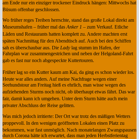
am Ende nur ein einziger trockener Eindruck hängen: Mittwochs hat
Büsum offenbar geschlossen
.
Wo früher reges Treiben herrschte, stand das große Lokal direkt am
Museumshafen – früher mal das
Anker 1
– zum Verkauf
. Etliche
Läden und Restaurants hatten komplett zu
. Andere machten erst
späten Nachmittag für den Abendtisch auf
. Auch bei den Schiffen
sah es überschaubar aus
. Die
Lady
lag stumm im Hafen, der
Fahrplan war zusammengestrichen und neben der Helgoland-Fahrt
gab es fast nur noch abgespeckte Kuttertouren
.
Früher lag so ein Kutter kaum am Kai, da ging es schon wieder los
.
Heute war alles anders
. Auf meine Nachfrage wegen einer
Seehundstour am Freitag hieß es ehrlich, man wisse wegen des
aufziehenden Sturms noch nicht, ob überhaupt etwas fährt
. Das war
fair, damit kann ich umgehen
. Unter dem Sturm hätte auch mein
privater Abschluss der Reise gelitten
.
Was mich jedoch irritierte: Der Ort war trotz des mäßigen Wetters
proppevoll
. In den wenigen geöffneten Lokalen einen Platz zu
bekommen, war fast unmöglich
. Nach monatelangen Zwangspausen
durch Corona hätte ich erwartet, dass man jeden Herbstferientag