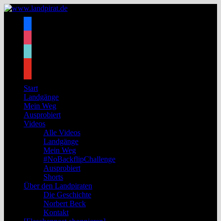
Zum
Inhalt
facebook
springen
instagram
tiktok
youtube
Start
Landgänge
Mein Weg
Ausprobiert
Videos
Alle Videos
Landgänge
Mein Weg
#NoBackflipChallenge
Ausprobiert
Shorts
Über den Landpiraten
Die Geschichte
Norbert Beck
Kontakt