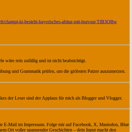
elt/chatgpt-ki-besteht-bayerisches-abitur-mit-bravour,TfB3QBw
wäre rein zufällig und ist nicht beabsichtigt.
reibung und Grammatik prüfen, um die gröbsten Patzer auszumerzen.
ikes der Leser sind der Applaus für mich als Blogger und Vlogger.
die E-Mail im Impressum. Folge mir auf Facebook, X, Mastodon, Blue
nem Ort voller spannender Geschichten – dein Input macht den