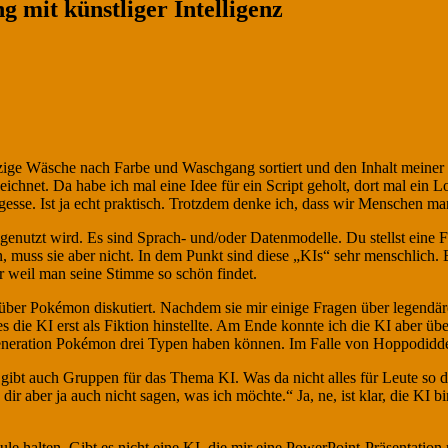
g mit künstliger Intelligenz
tzige Wäsche nach Farbe und Waschgang sortiert und den Inhalt meiner S
ichnet. Da habe ich mal eine Idee für ein Script geholt, dort mal ein 
rgesse. Ist ja echt praktisch. Trotzdem denke ich, dass wir Menschen m
es genutzt wird. Es sind Sprach- und/oder Datenmodelle. Du stellst eine
n, muss sie aber nicht. In dem Punkt sind diese „KIs“ sehr menschlich
r weil man seine Stimme so schön findet.
über Pokémon diskutiert. Nachdem sie mir einige Fragen über legendäre
die KI erst als Fiktion hinstellte. Am Ende konnte ich die KI aber üb
r Generation Pokémon drei Typen haben können. Im Falle von Hoppodidd
 gibt auch Gruppen für das Thema KI. Was da nicht alles für Leute so 
ir aber ja auch nicht sagen, was ich möchte.“ Ja, ne, ist klar, die KI 
ule halten. Gibt es nicht eine KI, die mir eine PowerPoint-Präsentat