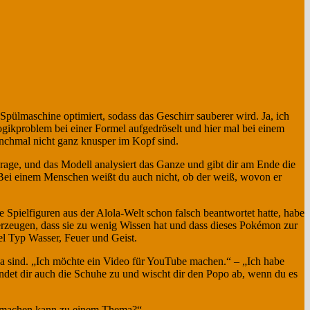
pülmaschine optimiert, sodass das Geschirr sauberer wird. Ja, ich
Logikproblem bei einer Formel aufgedröselt und hier mal bei einem
anchmal nicht ganz knusper im Kopf sind.
 Frage, und das Modell analysiert das Ganze und gibt dir am Ende die
. Bei einem Menschen weißt du auch nicht, ob der weiß, wovon er
 Spielfiguren aus der Alola-Welt schon falsch beantwortet hatte, habe
erzeugen, dass sie zu wenig Wissen hat und dass dieses Pokémon zur
el Typ Wasser, Feuer und Geist.
da sind. „Ich möchte ein Video für YouTube machen.“ – „Ich habe
bindet dir auch die Schuhe zu und wischt dir den Popo ab, wenn du es
ion machen kann zu einem Thema?“