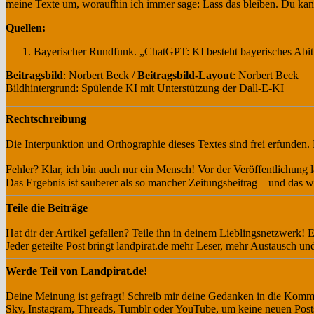
meine Texte um, woraufhin ich immer sage: Lass das bleiben. Du kann
Quellen:
Bayerischer Rundfunk. „ChatGPT: KI besteht bayerisches Abitu
Beitragsbild
: Norbert Beck /
Beitragsbild-Layout
: Norbert Beck
Bildhintergrund: Spülende KI mit Unterstützung der Dall-E-KI
Rechtschreibung
Die Interpunktion und Orthographie dieses Textes sind frei erfunden.
Fehler? Klar, ich bin auch nur ein Mensch! Vor der Veröffentlichun
Das Ergebnis ist sauberer als so mancher Zeitungsbeitrag – und das w
Teile die Beiträge
Hat dir der Artikel gefallen? Teile ihn in deinem Lieblingsnetzwerk!
Jeder geteilte Post bringt landpirat.de mehr Leser, mehr Austausch u
Werde Teil von Landpirat.de!
Deine Meinung ist gefragt! Schreib mir deine Gedanken in die Komme
Sky, Instagram, Threads, Tumblr oder YouTube, um keine neuen Post