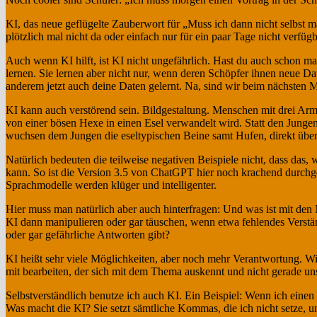
KI, das neue geflügelte Zauberwort für „Muss ich dann nicht selbst 
plötzlich mal nicht da oder einfach nur für ein paar Tage nicht verfügb
Auch wenn KI hilft, ist KI nicht ungefährlich. Hast du auch schon 
lernen. Sie lernen aber nicht nur, wenn deren Schöpfer ihnen neue Da
anderem jetzt auch deine Daten gelernt. Na, sind wir beim nächsten M
KI kann auch verstörend sein. Bildgestaltung. Menschen mit drei Armen
von einer bösen Hexe in einen Esel verwandelt wird. Statt den Jung
wuchsen dem Jungen die eseltypischen Beine samt Hufen, direkt über 
Natürlich bedeuten die teilweise negativen Beispiele nicht, dass das
kann. So ist die Version 3.5 von ChatGPT hier noch krachend durchge
Sprachmodelle werden klüger und intelligenter.
Hier muss man natürlich aber auch hinterfragen: Und was ist mit de
KI dann manipulieren oder gar täuschen, wenn etwa fehlendes Verstän
oder gar gefährliche Antworten gibt?
KI heißt sehr viele Möglichkeiten, aber noch mehr Verantwortung. Wi
mit bearbeiten, der sich mit dem Thema auskennt und nicht gerade un
Selbstverständlich benutze ich auch KI. Ein Beispiel: Wenn ich einen 
Was macht die KI? Sie setzt sämtliche Kommas, die ich nicht setze, un