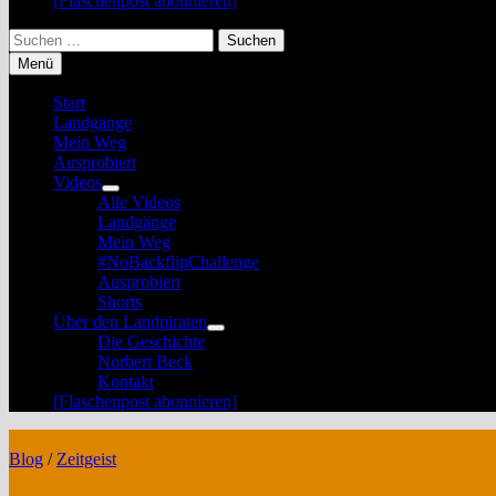
[Flaschenpost abonnieren]
Suchen
nach:
Menü
Start
Landgänge
Mein Weg
Ausprobiert
Videos
Untermenü
Alle Videos
anzeigen
Landgänge
Mein Weg
#NoBackflipChallenge
Ausprobiert
Shorts
Über den Landpiraten
Untermenü
Die Geschichte
anzeigen
Norbert Beck
Kontakt
[Flaschenpost abonnieren]
Blog
/
Zeitgeist