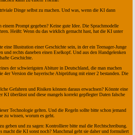
 triviale Dinge selbst zu machen. Und was, wenn die KI dann
 in einem Prompt gegeben? Keine gute Idee. Die Sprachmodelle
hren. Heißt: Wenn du das wirklich gemacht hast, hat die KI unter
 eine Illustration einer Geschichte sein, in der ein Teenager-Junge
alen und rechts daneben einen Eselkopf. Und aus den Handgelenken
hafte Geschichte.
s eines der schwierigsten Abiture in Deutschland, die man machen
e 4er Version die bayerische Abiprüfung mit einer 2 bestanden. Die
 Welche Gefahren und Risiken können daraus erwachsen? Könnte eine
 KI überlässt und diese mangels korrekt gepflegter Daten falsche
eser Technologie gelten. Und die Regeln sollte bitte schon jemand
ne zu wissen, worum es geht.
 zu geben und zu sagen: Kontrolliere bitte mal die Rechtschreibung.
 was macht die KI sonst noch? Manchmal geht sie daher und formuliert