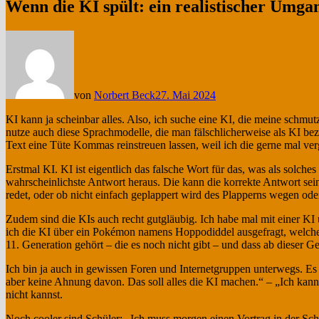
Wenn die KI spült: ein realistischer Umgan
von
Norbert Beck
27. Mai 2024
KI kann ja scheinbar alles. Also, ich suche eine KI, die meine schmu
nutze auch diese Sprachmodelle, die man fälschlicherweise als KI beze
Text eine Tüte Kommas reinstreuen lassen, weil ich die gerne mal ve
Erstmal KI. KI ist eigentlich das falsche Wort für das, was als solch
wahrscheinlichste Antwort heraus. Die kann die korrekte Antwort sei
redet, oder ob nicht einfach geplappert wird des Plapperns wegen ode
Zudem sind die KIs auch recht gutgläubig. Ich habe mal mit einer KI 
ich die KI über ein Pokémon namens Hoppodiddel ausgefragt, welches 
11. Generation gehört – die es noch nicht gibt – und dass ab diese
Ich bin ja auch in gewissen Foren und Internetgruppen unterwegs. Es
aber keine Ahnung davon. Das soll alles die KI machen.“ – „Ich kann d
nicht kannst.
Noch cooler sind Schüler: „Ich muss morgen einen Vortrag in der Sch