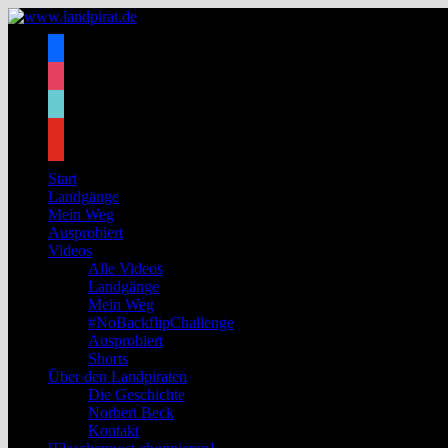
Zum
Inhalt
facebook
springen
instagram
tiktok
youtube
Start
Landgänge
Mein Weg
Ausprobiert
Videos
Alle Videos
Landgänge
Mein Weg
#NoBackflipChallenge
Ausprobiert
Shorts
Über den Landpiraten
Die Geschichte
Norbert Beck
Kontakt