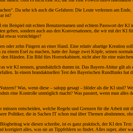
machen“. Da sehe ich auch die Gefahren: Die Leute verlernen am Ende,
ar ist?
mal ein Beispiel mit echten Benutzernamen und echtem Passwort der KI
ten geben, sondern auch aus den Konversationen, die wir mit der KI fü
al etwas vorsichtiger?
 oder zehn Fingern an einer Hand. Eine relativ abartige Kreation sollte
en zu einem Esel zu machen, hatte der Junge zwei Köpfe, seinen norm
den Händen. Ein Bild fürs Horrorkabinett, nicht aber für eine märchen
, was wir KI nennen, grundsätzlich dumm ist. Das Bayern-Abitur gilt al
fallen. In einem brandaktuellen Test des Bayerischen Rundfunks hat di
n Nutzern? Was, wenn diese – salopp gesagt – blöder als die KI sind?
dnis eine Kontrolle unmöglich macht? Was passiert, wenn man alles der
r müssen entscheiden, welche Regeln und Grenzen für die Arbeit mit di
sere Politiker, die in Sachen IT schon mal über Themen abstimmen, oh
Blogbeitrag wie diesen schreibe, ist es ganz praktisch, der KI den Text
d korrigiert alles, was sie an Tippfehlern so findet. Alles super, aber