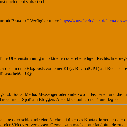
st doch nicht sarkastisch!
r mit Bravour.“ Verfügbar unter:
https://www.br.de/nachrichten/netzw
 Eine Übereinstimmung mit aktuellen oder ehemaligen Rechtschreibregeln 
g lasse ich meine Blogposts von einer KI (z. B. ChatGPT) auf Rechtsch
ill was heißen! 😉
 Egal ob Social Media, Messenger oder anderswo – das Teilen und die L
nd noch mehr Spaß am Bloggen. Also, klick auf „Teilen“ und leg los!
ntare oder schick mir eine Nachricht über das Kontaktformular oder 
s oder Videos zu verpassen. Gemeinsam machen wir landpirat.de zu ei