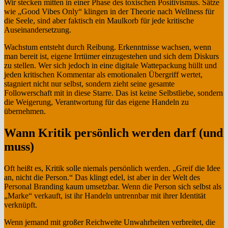
Wir stecken mitten in einer Phase des toxischen Positivismus. Sätze
wie „Good Vibes Only“ klingen in der Theorie nach Wellness für
die Seele, sind aber faktisch ein Maulkorb für jede kritische
Auseinandersetzung.
Wachstum entsteht durch Reibung. Erkenntnisse wachsen, wenn
man bereit ist, eigene Irrtümer einzugestehen und sich dem Diskurs
zu stellen. Wer sich jedoch in eine digitale Wattepackung hüllt und
jeden kritischen Kommentar als emotionalen Übergriff wertet,
stagniert nicht nur selbst, sondern zieht seine gesamte
Followerschaft mit in diese Starre. Das ist keine Selbstliebe, sondern
die Weigerung, Verantwortung für das eigene Handeln zu
übernehmen.
Wann Kritik persönlich werden darf (und
muss)
Oft heißt es, Kritik solle niemals persönlich werden. „Greif die Idee
an, nicht die Person.“ Das klingt edel, ist aber in der Welt des
Personal Branding kaum umsetzbar. Wenn die Person sich selbst als
„Marke“ verkauft, ist ihr Handeln untrennbar mit ihrer Identität
verknüpft.
Wenn jemand mit großer Reichweite Unwahrheiten verbreitet, die