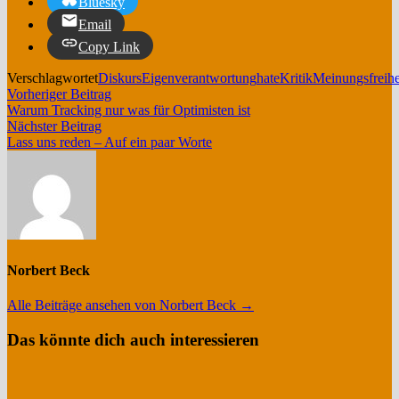
Bluesky
Email
Copy Link
Verschlagwortet
Diskurs
Eigenverantwortung
hate
Kritik
Meinungsfreihe
Beitragsnavigation
Vorheriger
Vorheriger Beitrag
Beitrag:
Warum Tracking nur was für Optimisten ist
Nächster
Nächster Beitrag
Beitrag:
Lass uns reden – Auf ein paar Worte
Norbert Beck
Alle Beiträge ansehen von Norbert Beck →
Das könnte dich auch interessieren