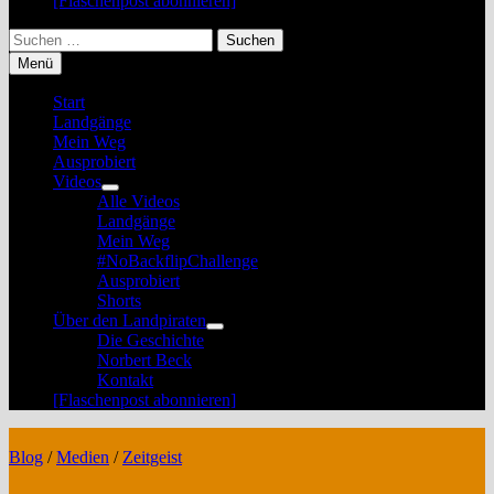
[Flaschenpost abonnieren]
Suchen
nach:
Menü
Start
Landgänge
Mein Weg
Ausprobiert
Videos
Untermenü
Alle Videos
anzeigen
Landgänge
Mein Weg
#NoBackflipChallenge
Ausprobiert
Shorts
Über den Landpiraten
Untermenü
Die Geschichte
anzeigen
Norbert Beck
Kontakt
[Flaschenpost abonnieren]
Blog
/
Medien
/
Zeitgeist