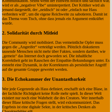
Kommunikation. Selbst wenn der Hinweis höflich und sachlich war,
wird er als „negativer Vibe“ uminterpretiert. Der Kritiker wird als
jemand dargestellt, der „neidisch“ ist oder „einfach nur Hass
verbreiten will“, um die eigene Reichweite zu sabotieren. Damit ist
das Thema vom Tisch, ohne dass jemals ein Argument entkräftet
wurde.
2. Solidarität durch Mitleid
Die Community wird mobilisiert. Das vermeintliche Opfer muss
gegen die „Angreifer“ verteidigt werden. Plötzlich diskutieren
tausende Menschen nicht mehr über Fakten, sondern darüber, wie
„gemein“ das Internet doch geworden sei. Die inhaltliche
Korrektheit geht im Rauschen der Empathie-Bekundungen unter. Es
entsteht eine Dynamik, in der Korrekturen als persönlicher Angriff
auf die gesamte Gruppe gewertet werden.
3. Die Echokammer der Unantastbarkeit
Wer jede Gegenrede als Hass definiert, erschafft sich eine Blase, in
der fachliche Richtigkeit keine Rolle mehr spielt. In dieser Welt
existiert nur noch eine Wahrheit: die des Creators. Wer innerhalb
dieser Blase kritische Fragen stellt, wird exkommuniziert. Das
Ergebnis ist eine digitale Sekte, in der kritisches Denken als
Charakterfehler gilt.