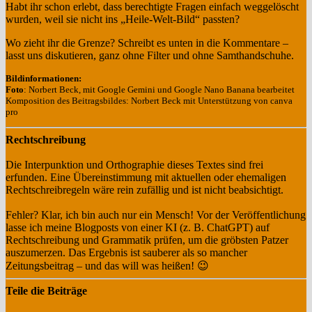
Habt ihr schon erlebt, dass berechtigte Fragen einfach weggelöscht
wurden, weil sie nicht ins „Heile-Welt-Bild“ passten?
Wo zieht ihr die Grenze? Schreibt es unten in die Kommentare –
lasst uns diskutieren, ganz ohne Filter und ohne Samthandschuhe.
Bildinformationen:
Foto
: Norbert Beck, mit Google Gemini und Google Nano Banana bearbeitet
Komposition des Beitragsbildes: Norbert Beck mit Unterstützung von canva
pro
Rechtschreibung
Die Interpunktion und Orthographie dieses Textes sind frei
erfunden. Eine Übereinstimmung mit aktuellen oder ehemaligen
Rechtschreibregeln wäre rein zufällig und ist nicht beabsichtigt.
Fehler? Klar, ich bin auch nur ein Mensch! Vor der Veröffentlichung
lasse ich meine Blogposts von einer KI (z. B. ChatGPT) auf
Rechtschreibung und Grammatik prüfen, um die gröbsten Patzer
auszumerzen. Das Ergebnis ist sauberer als so mancher
Zeitungsbeitrag – und das will was heißen! 😉
Teile die Beiträge