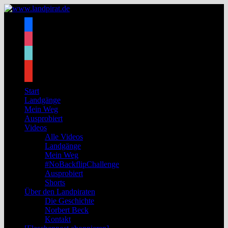
Zum
Inhalt
facebook
springen
instagram
tiktok
youtube
Start
Landgänge
Mein Weg
Ausprobiert
Videos
Alle Videos
Landgänge
Mein Weg
#NoBackflipChallenge
Ausprobiert
Shorts
Über den Landpiraten
Die Geschichte
Norbert Beck
Kontakt