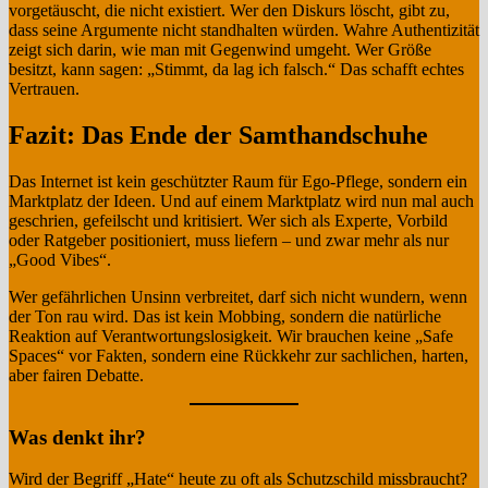
vorgetäuscht, die nicht existiert. Wer den Diskurs löscht, gibt zu,
dass seine Argumente nicht standhalten würden. Wahre Authentizität
zeigt sich darin, wie man mit Gegenwind umgeht. Wer Größe
besitzt, kann sagen: „Stimmt, da lag ich falsch.“ Das schafft echtes
Vertrauen.
Fazit: Das Ende der Samthandschuhe
Das Internet ist kein geschützter Raum für Ego-Pflege, sondern ein
Marktplatz der Ideen. Und auf einem Marktplatz wird nun mal auch
geschrien, gefeilscht und kritisiert. Wer sich als Experte, Vorbild
oder Ratgeber positioniert, muss liefern – und zwar mehr als nur
„Good Vibes“.
Wer gefährlichen Unsinn verbreitet, darf sich nicht wundern, wenn
der Ton rau wird. Das ist kein Mobbing, sondern die natürliche
Reaktion auf Verantwortungslosigkeit. Wir brauchen keine „Safe
Spaces“ vor Fakten, sondern eine Rückkehr zur sachlichen, harten,
aber fairen Debatte.
Was denkt ihr?
Wird der Begriff „Hate“ heute zu oft als Schutzschild missbraucht?