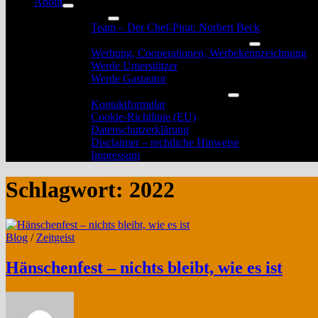
About
Untermenü
Das Team
anzeigen
Untermenü
Team – Der Chef-Pirat: Norbert Beck
anzeigen
Werbung, Unterstützung und Gastautoren
Untermenü
Werbung, Cooperationen, Werbekennzeichnung
anzeigen
Werde Unterstützer
Werde Gastautor
Kontakt, Rechtliches und Impressum
Untermenü
Kontaktformular
anzeigen
Cookie-Richtlinie (EU)
Datenschutzerklärung
Disclaimer – rechtliche Hinweise
Impressum
Schlagwort:
2022
Blog
/
Zeitgeist
Hänschenfest – nichts bleibt, wie es ist