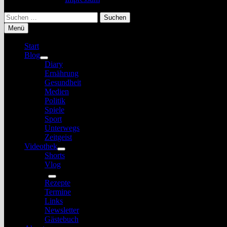
Suchen
nach:
Menü
Start
Blog
Untermenü
Diary
anzeigen
Ernährung
Gesundheit
Medien
Politik
Spiele
Sport
Unterwegs
Zeitgeist
Videothek
Untermenü
Shorts
anzeigen
Vlog
Service
Untermenü
Rezepte
anzeigen
Termine
Links
Newsletter
Gästebuch