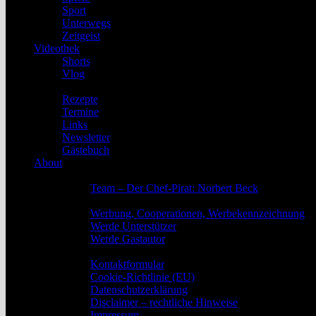
Sport
Unterwegs
Zeitgeist
Videothek
Shorts
Vlog
Service
Rezepte
Termine
Links
Newsletter
Gästebuch
About
Das Team
Team – Der Chef-Pirat: Norbert Beck
Werbung, Unterstützung und Gastautoren
Werbung, Cooperationen, Werbekennzeichnung
Werde Unterstützer
Werde Gastautor
Kontakt, Rechtliches und Impressum
Kontaktformular
Cookie-Richtlinie (EU)
Datenschutzerklärung
Disclaimer – rechtliche Hinweise
Impressum