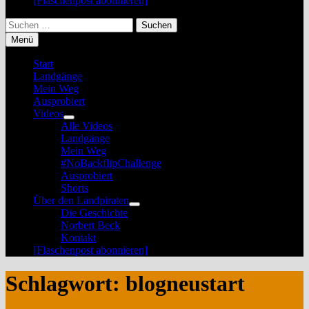
[Flaschenpost abonnieren]
Suchen
nach:
Menü
Start
Landgänge
Mein Weg
Ausprobiert
Videos
Untermenü
Alle Videos
anzeigen
Landgänge
Mein Weg
#NoBackflipChallenge
Ausprobiert
Shorts
Über den Landpiraten
Untermenü
Die Geschichte
anzeigen
Norbert Beck
Kontakt
[Flaschenpost abonnieren]
Schlagwort:
blogneustart