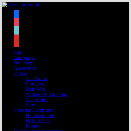
Zum
Inhalt
facebook
springen
instagram
tiktok
youtube
Start
Landgänge
Mein Weg
Ausprobiert
Videos
Alle Videos
Landgänge
Mein Weg
#NoBackflipChallenge
Ausprobiert
Shorts
Über den Landpiraten
Die Geschichte
Norbert Beck
Kontakt