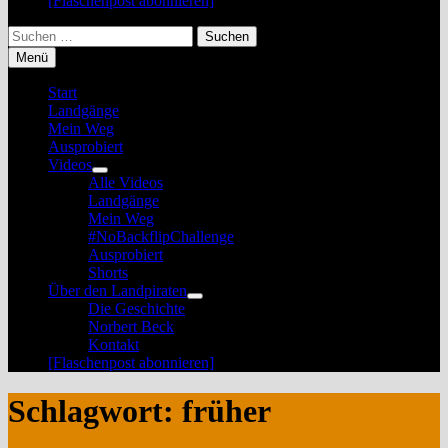
[Flaschenpost abonnieren]
Suchen
nach:
Menü
Start
Landgänge
Mein Weg
Ausprobiert
Videos
Untermenü
Alle Videos
anzeigen
Landgänge
Mein Weg
#NoBackflipChallenge
Ausprobiert
Shorts
Über den Landpiraten
Untermenü
Die Geschichte
anzeigen
Norbert Beck
Kontakt
[Flaschenpost abonnieren]
Schlagwort:
früher