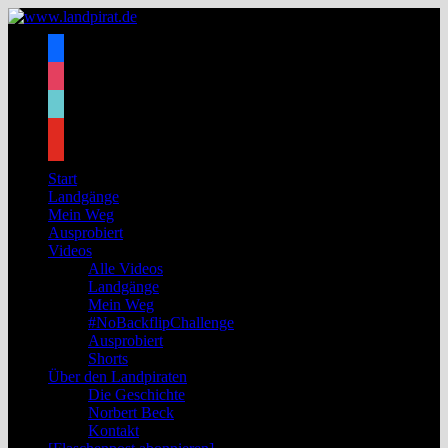
Zum
Inhalt
facebook
springen
instagram
tiktok
youtube
Start
Landgänge
Mein Weg
Ausprobiert
Videos
Alle Videos
Landgänge
Mein Weg
#NoBackflipChallenge
Ausprobiert
Shorts
Über den Landpiraten
Die Geschichte
Norbert Beck
Kontakt