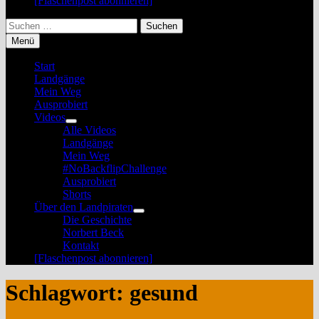
[Flaschenpost abonnieren]
Suchen
nach:
Menü
Start
Landgänge
Mein Weg
Ausprobiert
Videos
Untermenü
Alle Videos
anzeigen
Landgänge
Mein Weg
#NoBackflipChallenge
Ausprobiert
Shorts
Über den Landpiraten
Untermenü
Die Geschichte
anzeigen
Norbert Beck
Kontakt
[Flaschenpost abonnieren]
Schlagwort:
gesund