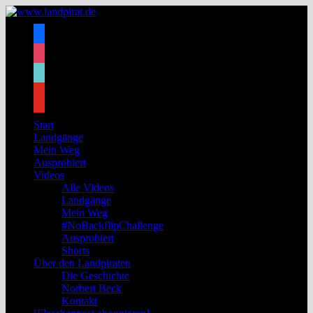
Zum
Inhalt
facebook
springen
instagram
tiktok
youtube
Start
Landgänge
Mein Weg
Ausprobiert
Videos
Alle Videos
Landgänge
Mein Weg
#NoBackflipChallenge
Ausprobiert
Shorts
Über den Landpiraten
Die Geschichte
Norbert Beck
Kontakt