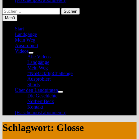
[Flaschenpost abonnieren]
Suchen
nach:
Menü
Start
Landgänge
Mein Weg
Ausprobiert
Videos
Untermenü
Alle Videos
anzeigen
Landgänge
Mein Weg
#NoBackflipChallenge
Ausprobiert
Shorts
Über den Landpiraten
Untermenü
Die Geschichte
anzeigen
Norbert Beck
Kontakt
[Flaschenpost abonnieren]
Schlagwort:
Glosse