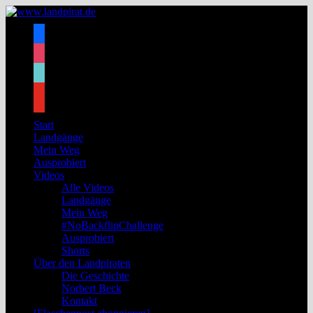
Zum
Inhalt
facebook
springen
instagram
tiktok
youtube
Start
Landgänge
Mein Weg
Ausprobiert
Videos
Alle Videos
Landgänge
Mein Weg
#NoBackflipChallenge
Ausprobiert
Shorts
Über den Landpiraten
Die Geschichte
Norbert Beck
Kontakt