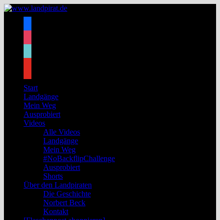
Zum
Inhalt
facebook
springen
instagram
tiktok
youtube
Start
Landgänge
Mein Weg
Ausprobiert
Videos
Alle Videos
Landgänge
Mein Weg
#NoBackflipChallenge
Ausprobiert
Shorts
Über den Landpiraten
Die Geschichte
Norbert Beck
Kontakt