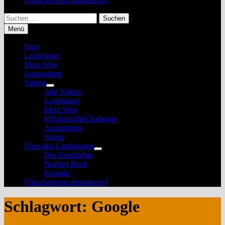
[Flaschenpost abonnieren]
Suchen
nach:
Menü
Start
Landgänge
Mein Weg
Ausprobiert
Videos
Untermenü
Alle Videos
anzeigen
Landgänge
Mein Weg
#NoBackflipChallenge
Ausprobiert
Shorts
Über den Landpiraten
Untermenü
Die Geschichte
anzeigen
Norbert Beck
Kontakt
[Flaschenpost abonnieren]
Schlagwort:
Google