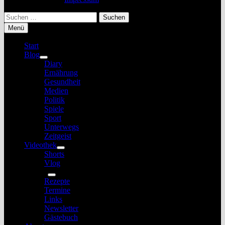
Suchen
nach:
Menü
Start
Blog
Untermenü
Diary
anzeigen
Ernährung
Gesundheit
Medien
Politik
Spiele
Sport
Unterwegs
Zeitgeist
Videothek
Untermenü
Shorts
anzeigen
Vlog
Service
Untermenü
Rezepte
anzeigen
Termine
Links
Newsletter
Gästebuch