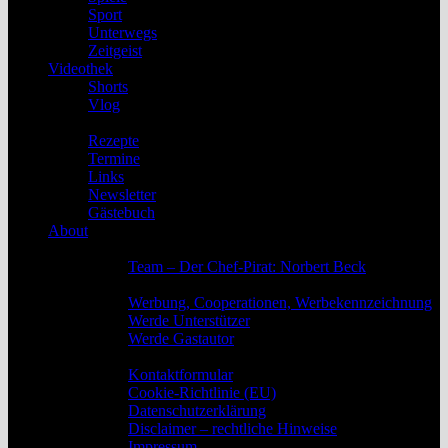
Sport
Unterwegs
Zeitgeist
Videothek
Shorts
Vlog
Service
Rezepte
Termine
Links
Newsletter
Gästebuch
About
Das Team
Team – Der Chef-Pirat: Norbert Beck
Werbung, Unterstützung und Gastautoren
Werbung, Cooperationen, Werbekennzeichnung
Werde Unterstützer
Werde Gastautor
Kontakt, Rechtliches und Impressum
Kontaktformular
Cookie-Richtlinie (EU)
Datenschutzerklärung
Disclaimer – rechtliche Hinweise
Impressum