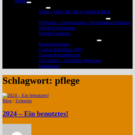
About
Untermenü
Das Team
anzeigen
Untermenü
Team – Der Chef-Pirat: Norbert Beck
anzeigen
Werbung, Unterstützung und Gastautoren
Untermenü
Werbung, Cooperationen, Werbekennzeichnung
anzeigen
Werde Unterstützer
Werde Gastautor
Kontakt, Rechtliches und Impressum
Untermenü
Kontaktformular
anzeigen
Cookie-Richtlinie (EU)
Datenschutzerklärung
Disclaimer – rechtliche Hinweise
Impressum
Schlagwort:
pflege
Blog
/
Zeitgeist
2024 – Ein benutztes!