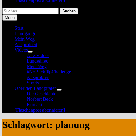
[Flaschenpost abonnieren]
Suchen
nach:
Menü
Start
Landgänge
Mein Weg
Ausprobiert
Videos
Untermenü
Alle Videos
anzeigen
Landgänge
Mein Weg
#NoBackflipChallenge
Ausprobiert
Shorts
Über den Landpiraten
Untermenü
Die Geschichte
anzeigen
Norbert Beck
Kontakt
[Flaschenpost abonnieren]
Schlagwort:
planung