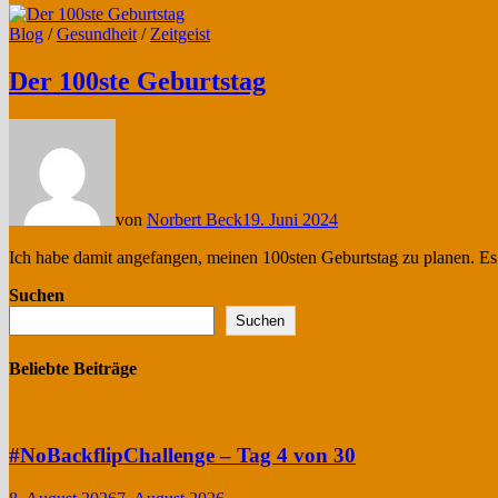
Blog
/
Gesundheit
/
Zeitgeist
Der 100ste Geburtstag
von
Norbert Beck
19. Juni 2024
Ich habe damit angefangen, meinen 100sten Geburtstag zu planen. Es 
Suchen
Suchen
Beliebte Beiträge
#NoBackflipChallenge – Tag 4 von 30