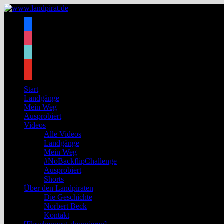
Zum
Inhalt
facebook
springen
instagram
tiktok
youtube
Start
Landgänge
Mein Weg
Ausprobiert
Videos
Alle Videos
Landgänge
Mein Weg
#NoBackflipChallenge
Ausprobiert
Shorts
Über den Landpiraten
Die Geschichte
Norbert Beck
Kontakt