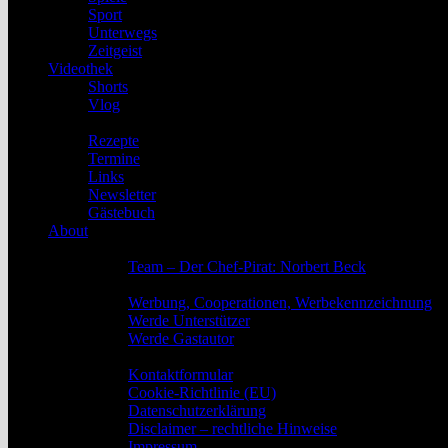
Sport
Unterwegs
Zeitgeist
Videothek
Shorts
Vlog
Service
Rezepte
Termine
Links
Newsletter
Gästebuch
About
Das Team
Team – Der Chef-Pirat: Norbert Beck
Werbung, Unterstützung und Gastautoren
Werbung, Cooperationen, Werbekennzeichnung
Werde Unterstützer
Werde Gastautor
Kontakt, Rechtliches und Impressum
Kontaktformular
Cookie-Richtlinie (EU)
Datenschutzerklärung
Disclaimer – rechtliche Hinweise
Impressum