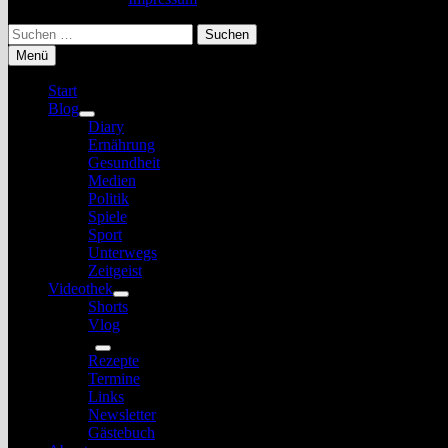
Suchen
nach:
Menü
Start
Blog
Untermenü
Diary
anzeigen
Ernährung
Gesundheit
Medien
Politik
Spiele
Sport
Unterwegs
Zeitgeist
Videothek
Untermenü
Shorts
anzeigen
Vlog
Service
Untermenü
Rezepte
anzeigen
Termine
Links
Newsletter
Gästebuch