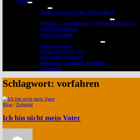
About
Untermenü
Das Team
anzeigen
Untermenü
Team – Der Chef-Pirat: Norbert Beck
anzeigen
Werbung, Unterstützung und Gastautoren
Untermenü
Werbung, Cooperationen, Werbekennzeichnung
anzeigen
Werde Unterstützer
Werde Gastautor
Kontakt, Rechtliches und Impressum
Untermenü
Kontaktformular
anzeigen
Cookie-Richtlinie (EU)
Datenschutzerklärung
Disclaimer – rechtliche Hinweise
Impressum
Schlagwort:
vorfahren
Blog
/
Zeitgeist
Ich bin nicht mein Vater