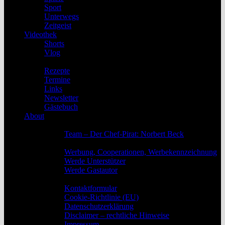
Sport
Unterwegs
Zeitgeist
Videothek
Shorts
Vlog
Service
Rezepte
Termine
Links
Newsletter
Gästebuch
About
Das Team
Team – Der Chef-Pirat: Norbert Beck
Werbung, Unterstützung und Gastautoren
Werbung, Cooperationen, Werbekennzeichnung
Werde Unterstützer
Werde Gastautor
Kontakt, Rechtliches und Impressum
Kontaktformular
Cookie-Richtlinie (EU)
Datenschutzerklärung
Disclaimer – rechtliche Hinweise
Impressum