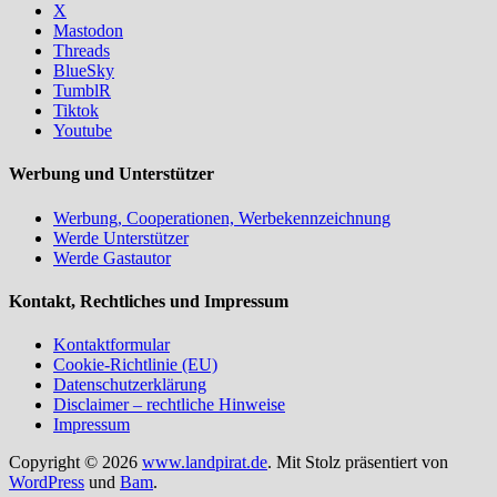
X
Mastodon
Threads
BlueSky
TumblR
Tiktok
Youtube
Werbung und Unterstützer
Werbung, Cooperationen, Werbekennzeichnung
Werde Unterstützer
Werde Gastautor
Kontakt, Rechtliches und Impressum
Kontaktformular
Cookie-Richtlinie (EU)
Datenschutzerklärung
Disclaimer – rechtliche Hinweise
Impressum
Copyright © 2026
www.landpirat.de
. Mit Stolz präsentiert von
WordPress
und
Bam
.