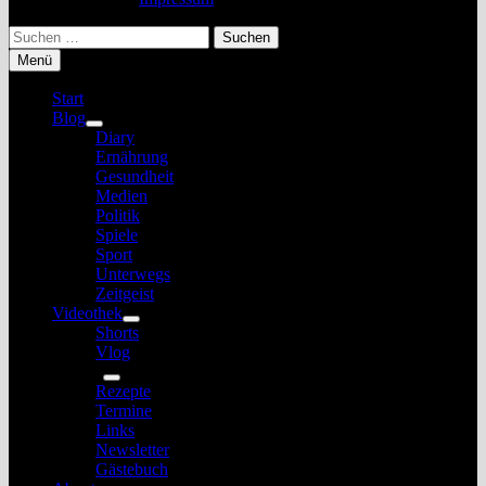
Suchen
nach:
Menü
Start
Blog
Untermenü
Diary
anzeigen
Ernährung
Gesundheit
Medien
Politik
Spiele
Sport
Unterwegs
Zeitgeist
Videothek
Untermenü
Shorts
anzeigen
Vlog
Service
Untermenü
Rezepte
anzeigen
Termine
Links
Newsletter
Gästebuch