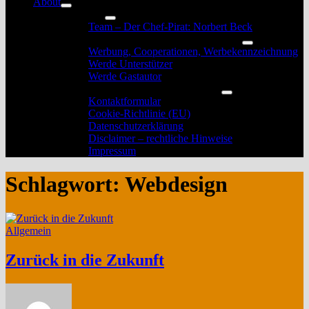
About
Untermenü
Das Team
anzeigen
Untermenü
Team – Der Chef-Pirat: Norbert Beck
anzeigen
Werbung, Unterstützung und Gastautoren
Untermenü
Werbung, Cooperationen, Werbekennzeichnung
anzeigen
Werde Unterstützer
Werde Gastautor
Kontakt, Rechtliches und Impressum
Untermenü
Kontaktformular
anzeigen
Cookie-Richtlinie (EU)
Datenschutzerklärung
Disclaimer – rechtliche Hinweise
Impressum
Schlagwort:
Webdesign
Allgemein
Zurück in die Zukunft