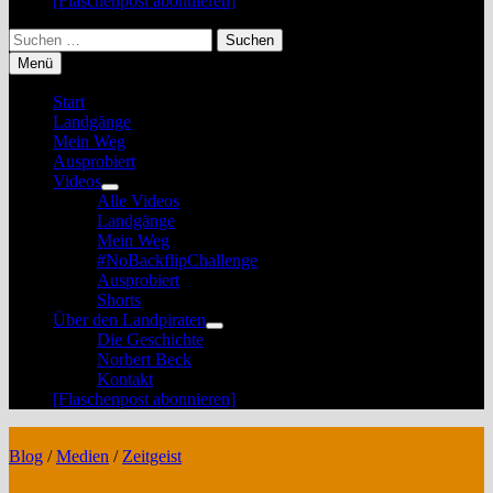
[Flaschenpost abonnieren]
Suchen
nach:
Menü
Start
Landgänge
Mein Weg
Ausprobiert
Videos
Untermenü
Alle Videos
anzeigen
Landgänge
Mein Weg
#NoBackflipChallenge
Ausprobiert
Shorts
Über den Landpiraten
Untermenü
Die Geschichte
anzeigen
Norbert Beck
Kontakt
[Flaschenpost abonnieren]
Blog
/
Medien
/
Zeitgeist