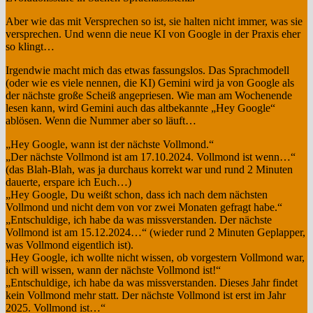
Aber wie das mit Versprechen so ist, sie halten nicht immer, was sie
versprechen. Und wenn die neue KI von Google in der Praxis eher
so klingt…
Irgendwie macht mich das etwas fassungslos. Das Sprachmodell
(oder wie es viele nennen, die KI) Gemini wird ja von Google als
der nächste große Scheiß angepriesen. Wie man am Wochenende
lesen kann, wird Gemini auch das altbekannte „Hey Google“
ablösen. Wenn die Nummer aber so läuft…
„Hey Google, wann ist der nächste Vollmond.“
„Der nächste Vollmond ist am 17.10.2024. Vollmond ist wenn…“
(das Blah-Blah, was ja durchaus korrekt war und rund 2 Minuten
dauerte, erspare ich Euch…)
„Hey Google, Du weißt schon, dass ich nach dem nächsten
Vollmond und nicht dem von vor zwei Monaten gefragt habe.“
„Entschuldige, ich habe da was missverstanden. Der nächste
Vollmond ist am 15.12.2024…“ (wieder rund 2 Minuten Geplapper,
was Vollmond eigentlich ist).
„Hey Google, ich wollte nicht wissen, ob vorgestern Vollmond war,
ich will wissen, wann der nächste Vollmond ist!“
„Entschuldige, ich habe da was missverstanden. Dieses Jahr findet
kein Vollmond mehr statt. Der nächste Vollmond ist erst im Jahr
2025. Vollmond ist…“