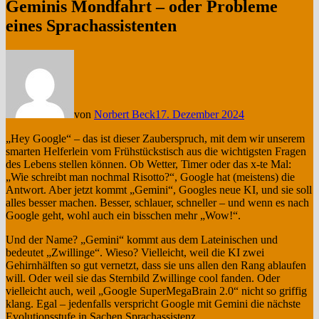
Geminis Mondfahrt – oder Probleme
eines Sprachassistenten
von
Norbert Beck
17. Dezember 2024
„Hey Google“ – das ist dieser Zauberspruch, mit dem wir unserem
smarten Helferlein vom Frühstückstisch aus die wichtigsten Fragen
des Lebens stellen können. Ob Wetter, Timer oder das x-te Mal:
„Wie schreibt man nochmal Risotto?“, Google hat (meistens) die
Antwort. Aber jetzt kommt „Gemini“, Googles neue KI, und sie soll
alles besser machen. Besser, schlauer, schneller – und wenn es nach
Google geht, wohl auch ein bisschen mehr „Wow!“.
Und der Name? „Gemini“ kommt aus dem Lateinischen und
bedeutet „Zwillinge“. Wieso? Vielleicht, weil die KI zwei
Gehirnhälften so gut vernetzt, dass sie uns allen den Rang ablaufen
will. Oder weil sie das Sternbild Zwillinge cool fanden. Oder
vielleicht auch, weil „Google SuperMegaBrain 2.0“ nicht so griffig
klang. Egal – jedenfalls verspricht Google mit Gemini die nächste
Evolutionsstufe in Sachen Sprachassistenz.