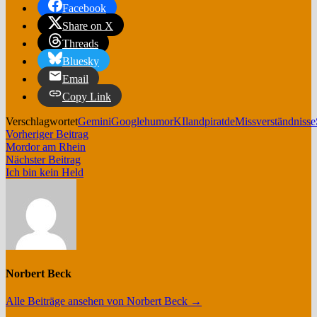
Facebook
Share on X
Threads
Bluesky
Email
Copy Link
Verschlagwortet
Gemini
Google
humor
KI
landpiratde
Missverständnisse
Beitragsnavigation
Vorheriger
Vorheriger Beitrag
Beitrag:
Mordor am Rhein
Nächster
Nächster Beitrag
Beitrag:
Ich bin kein Held
Norbert Beck
Alle Beiträge ansehen von Norbert Beck →