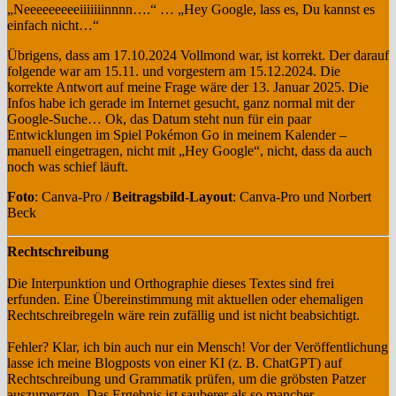
„Neeeeeeeeeiiiiiiinnnn….“ … „Hey Google, lass es, Du kannst es
einfach nicht…“
Übrigens, dass am 17.10.2024 Vollmond war, ist korrekt. Der darauf
folgende war am 15.11. und vorgestern am 15.12.2024. Die
korrekte Antwort auf meine Frage wäre der 13. Januar 2025. Die
Infos habe ich gerade im Internet gesucht, ganz normal mit der
Google-Suche… Ok, das Datum steht nun für ein paar
Entwicklungen im Spiel Pokémon Go in meinem Kalender –
manuell eingetragen, nicht mit „Hey Google“, nicht, dass da auch
noch was schief läuft.
Foto
: Canva-Pro /
Beitragsbild-Layout
: Canva-Pro und Norbert
Beck
Rechtschreibung
Die Interpunktion und Orthographie dieses Textes sind frei
erfunden. Eine Übereinstimmung mit aktuellen oder ehemaligen
Rechtschreibregeln wäre rein zufällig und ist nicht beabsichtigt.
Fehler? Klar, ich bin auch nur ein Mensch! Vor der Veröffentlichung
lasse ich meine Blogposts von einer KI (z. B. ChatGPT) auf
Rechtschreibung und Grammatik prüfen, um die gröbsten Patzer
auszumerzen. Das Ergebnis ist sauberer als so mancher