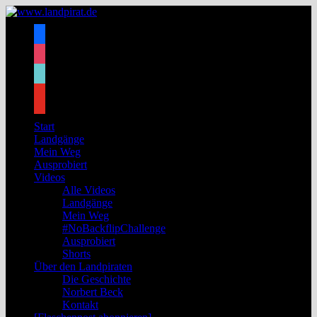
Zum
Inhalt
facebook
springen
instagram
tiktok
youtube
Start
Landgänge
Mein Weg
Ausprobiert
Videos
Alle Videos
Landgänge
Mein Weg
#NoBackflipChallenge
Ausprobiert
Shorts
Über den Landpiraten
Die Geschichte
Norbert Beck
Kontakt