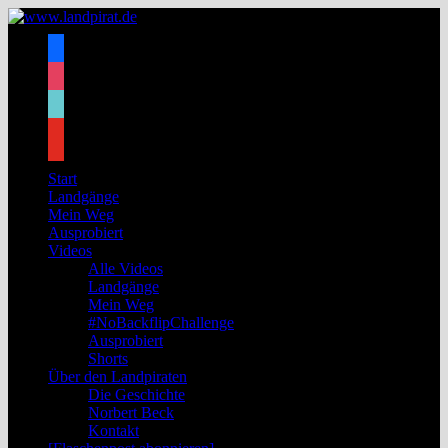
Zum
Inhalt
facebook
springen
instagram
tiktok
youtube
Start
Landgänge
Mein Weg
Ausprobiert
Videos
Alle Videos
Landgänge
Mein Weg
#NoBackflipChallenge
Ausprobiert
Shorts
Über den Landpiraten
Die Geschichte
Norbert Beck
Kontakt