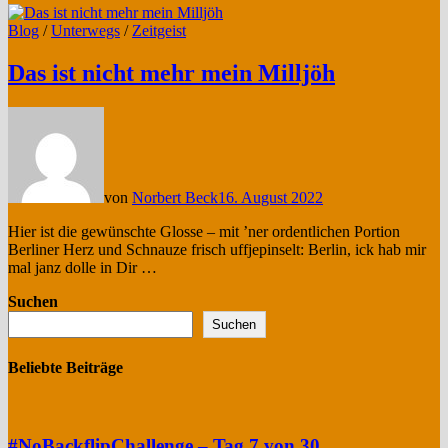
Blog
/
Unterwegs
/
Zeitgeist
Das ist nicht mehr mein Milljöh
von
Norbert Beck
16. August 2022
Hier ist die gewünschte Glosse – mit ’ner ordentlichen Portion
Berliner Herz und Schnauze frisch uffjepinselt: Berlin, ick hab mir
mal janz dolle in Dir …
Suchen
Suchen
Beliebte Beiträge
#NoBackflipChallenge – Tag 7 von 30