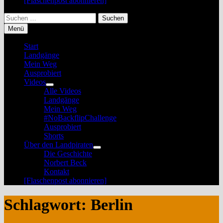
[Flaschenpost abonnieren]
Suchen
nach:
Menü
Start
Landgänge
Mein Weg
Ausprobiert
Videos
Untermenü
Alle Videos
anzeigen
Landgänge
Mein Weg
#NoBackflipChallenge
Ausprobiert
Shorts
Über den Landpiraten
Untermenü
Die Geschichte
anzeigen
Norbert Beck
Kontakt
[Flaschenpost abonnieren]
Schlagwort:
Berlin