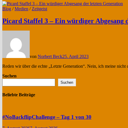
Blog
/
Medien
/
Zeitgeist
Picard Staffel 3 – Ein würdiger Abgesang 
von
Norbert Beck
25. April 2023
Reden wir über die echte „Letzte Generation“. Nein, ich meine nicht
Suchen
Suchen
Beliebte Beiträge
#NoBackflipChallenge – Tag 1 von 30