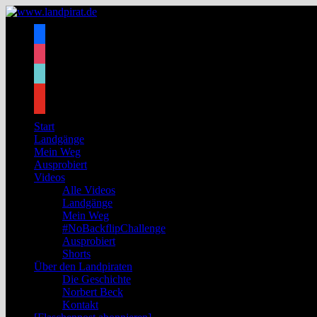
Zum
Inhalt
facebook
springen
instagram
tiktok
youtube
Start
Landgänge
Mein Weg
Ausprobiert
Videos
Alle Videos
Landgänge
Mein Weg
#NoBackflipChallenge
Ausprobiert
Shorts
Über den Landpiraten
Die Geschichte
Norbert Beck
Kontakt