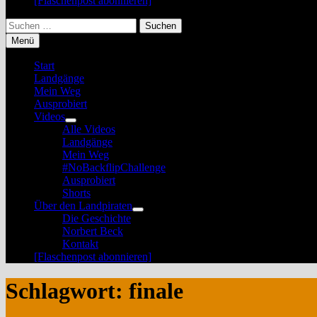
[Flaschenpost abonnieren]
Suchen
nach:
Menü
Start
Landgänge
Mein Weg
Ausprobiert
Videos
Untermenü
Alle Videos
anzeigen
Landgänge
Mein Weg
#NoBackflipChallenge
Ausprobiert
Shorts
Über den Landpiraten
Untermenü
Die Geschichte
anzeigen
Norbert Beck
Kontakt
[Flaschenpost abonnieren]
Schlagwort:
finale