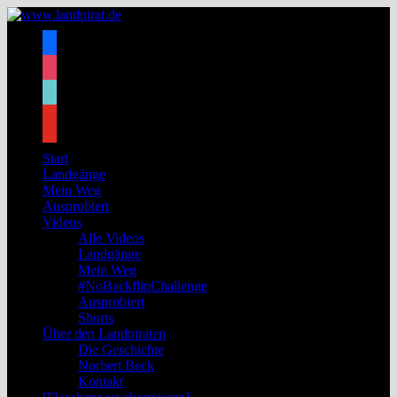
Zum
Inhalt
facebook
springen
instagram
tiktok
youtube
Start
Landgänge
Mein Weg
Ausprobiert
Videos
Alle Videos
Landgänge
Mein Weg
#NoBackflipChallenge
Ausprobiert
Shorts
Über den Landpiraten
Die Geschichte
Norbert Beck
Kontakt