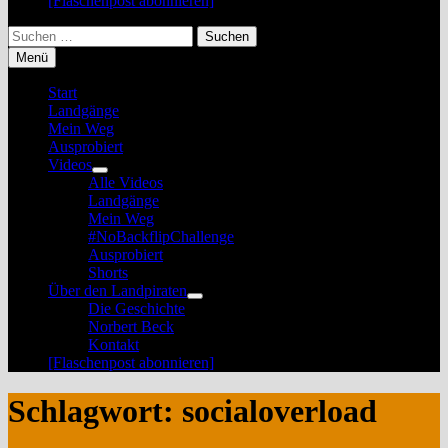
[Flaschenpost abonnieren]
Suchen
nach:
Menü
Start
Landgänge
Mein Weg
Ausprobiert
Videos
Untermenü
Alle Videos
anzeigen
Landgänge
Mein Weg
#NoBackflipChallenge
Ausprobiert
Shorts
Über den Landpiraten
Untermenü
Die Geschichte
anzeigen
Norbert Beck
Kontakt
[Flaschenpost abonnieren]
Schlagwort:
socialoverload